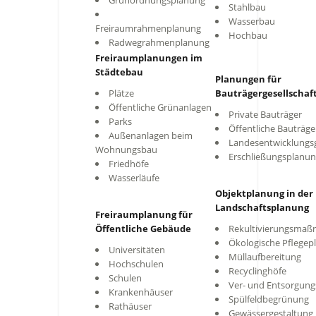
Grünordnungsplanung
Stahlbau
Wasserbau
Freiraumrahmenplanung
Hochbau
Radwegrahmenplanung
Freiraumplanungen im
Städtebau
Planungen für
Plätze
Bauträgergesellschaf
Öffentliche Grünanlagen
Private Bauträger
Parks
Öffentliche Bauträge
Außenanlagen beim
Landesentwicklungsg
Wohnungsbau
Erschließungsplanu
Friedhöfe
Wasserläufe
Objektplanung in der
Landschaftsplanung
Freiraumplanung für
Öffentliche Gebäude
Rekultivierungsma
Ökologische Pflegep
Universitäten
Müllaufbereitung
Hochschulen
Recyclinghöfe
Schulen
Ver- und Entsorgun
Krankenhäuser
Spülfeldbegrünung
Rathäuser
Gewässergestaltung