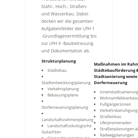
Stahl-, Hoch-, Straßen-
und Wasserbau. Dabei
decken wir die gesamten
Aufgabenfelder der LPH 1
-Grundlagenermittlung bis
zur LPH 9 -Baubetreuung
und Dokumentation ab.
Strukturplanung
Maßnahmen im Rahm
Städtebau
Städtebauförderung 
Stadtsanierung sowie
Stadtentwicklungsplanung
Dorferneuerung
Verkehrsplanung
Innenstadtsanierun
Bebauungspläne
Wohnumfeldverbess
Fußgängerzonen
Dorferneuerungsplanung
Verkehrsberuhigu
Straßenbau
Landschaftsrahmenplanung
Uferpromenaden
Landschaftsökologische
Straßenplanungen all
Gutachten
Radwegplanungen