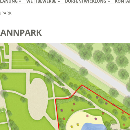
PLANUNG
WETTBEWERBE
DORFENTWICKLUNG
KONTA
NPARK
MANNPARK