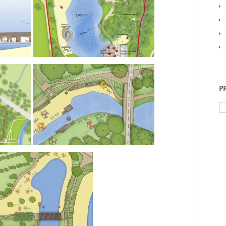
P
Su
na